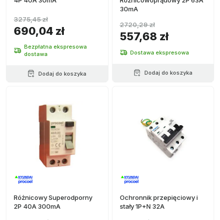
4P 40A 30mA
Różnicowoprądowy 2P 63A
30mA
3275,45 zł
2720,29 zł
690,04 zł
557,68 zł
Bezpłatna ekspresowa
Dostawa ekspresowa
dostawa
Dodaj do koszyka
Dodaj do koszyka
Różnicowy Superodporny
Ochronnik przepięciowy i
2P 40A 300mA
stały 1P+N 32A