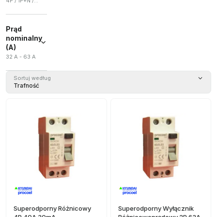
4P / 1P+N / 2P
(
1
)
4P
(
3
)
Prąd
1P+N
(
2
)
nominalny
2P
(
2
)
(A)
32 A - 63 A
Sortuj według
Trafność
Superodporny Różnicowy
Superodporny Wyłącznik