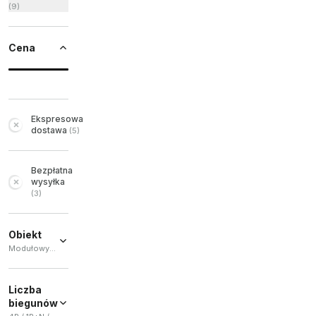
(
9
)
Cena
Ekspresowa
dostawa
(
5
)
Bezpłatna
wysyłka
(
3
)
Obiekt
Modułowy stycznik / Wyłącznik
Modułowy
stycznik
Liczba
(
1
)
biegunów
Wyłącznik