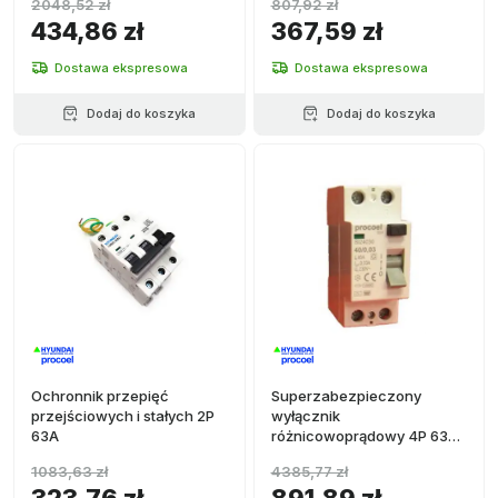
2048,52 zł
807,92 zł
434,86 zł
367,59 zł
Dostawa ekspresowa
Dostawa ekspresowa
Dodaj do koszyka
Dodaj do koszyka
Ochronnik przepięć
Superzabezpieczony
przejściowych i stałych 2P
wyłącznik
63A
różnicowoprądowy 4P 63A
300mA
1083,63 zł
4385,77 zł