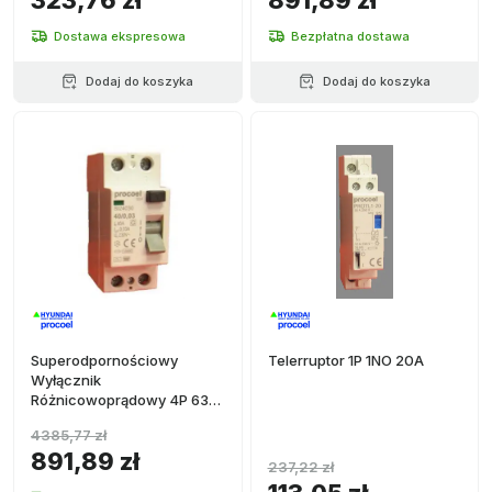
323,76 zł
891,89 zł
Dostawa ekspresowa
Bezpłatna dostawa
Dodaj do koszyka
Dodaj do koszyka
Superodpornościowy
Telerruptor 1P 1NO 20A
Wyłącznik
Różnicowoprądowy 4P 63A
30mA
4385,77 zł
891,89 zł
237,22 zł