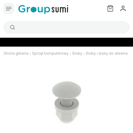
Strona główna
Sprzęt komputerowy
Śruby
Śruby i śruby do drewna