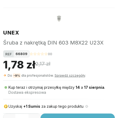
UNEX
Śruba z nakrętką DIN 603 M8X22 U23X
66809
REF
(
0
)
1,78 zł
2,17 zł
Do
dla profesjonalistów.
Sprawdź szczegóły
.
-9%
Kup teraz i otrzymaj przesyłkę między
14
a
17 sierpnia
.
Dostawa ekspresowa
Uzyskaj
+1 Sumis
za zakup tego produktu