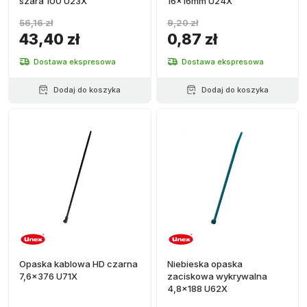
szara 100 U23X
16x16mm U24X
56,16 zł
9,20 zł
43,40 zł
0,87 zł
Dostawa ekspresowa
Dostawa ekspresowa
Dodaj do koszyka
Dodaj do koszyka
Opaska kablowa HD czarna
Niebieska opaska
7,6x376 U71X
zaciskowa wykrywalna
4,8x188 U62X