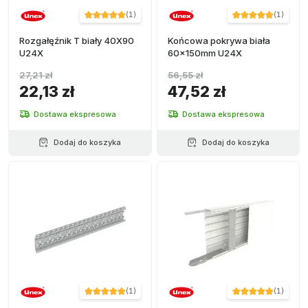
(
1
)
(
1
)
+ Ver más
Rozgałęźnik T biały 40X90
Końcowa pokrywa biała
U24X
60x150mm U24X
27,21 zł
56,55 zł
22,13 zł
47,52 zł
Dostawa ekspresowa
Dostawa ekspresowa
Dodaj do koszyka
Dodaj do koszyka
(
1
)
(
1
)