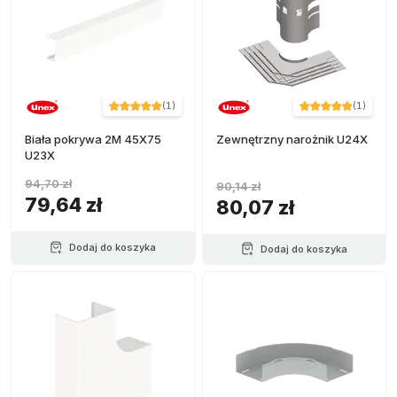
(
1
)
(
1
)
Biała pokrywa 2M 45X75
Zewnętrzny narożnik U24X
U23X
94,70 zł
90,14 zł
79,64 zł
80,07 zł
Dodaj do koszyka
Dodaj do koszyka