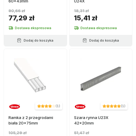
60x43mm
U24X
90,66 zł
18,31 zł
77,29 zł
15,41 zł
Dostawa ekspresowa
Dostawa ekspresowa
Dodaj do koszyka
Dodaj do koszyka
(
1
)
(
1
)
Ramka z 2 przegrodami
Szara rynna U23X
biała 20x75mm
42x20mm
105,29 zł
51,47 zł