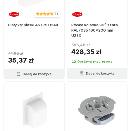
(
1
)
Biały kąt płaski 45X75 U24X
Płaska kolanka 90º szara
RAL7035 100x200 mm
U23X
596,48 zł
428,35 zł
41,92 zł
35,37 zł
Dostawa ekspresowa
Dodaj do koszyka
Dodaj do koszyka