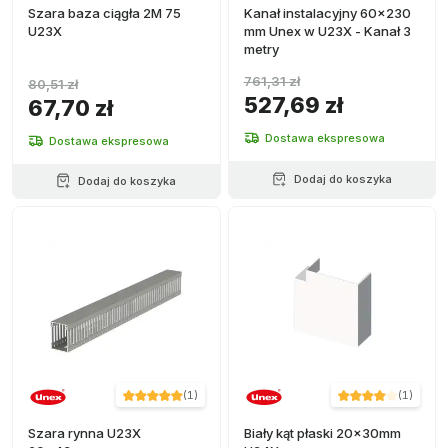
Szara baza ciągła 2M 75
Kanał instalacyjny 60x230
U23X
mm Unex w U23X - Kanał 3
metry
761,31 zł
80,51 zł
527,69 zł
67,70 zł
Dostawa ekspresowa
Dostawa ekspresowa
Dodaj do koszyka
Dodaj do koszyka
(
1
)
(
1
)
Szara rynna U23X
Biały kąt płaski 20x30mm