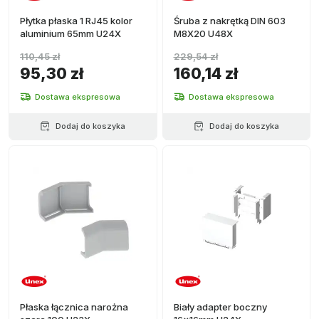
Płytka płaska 1 RJ45 kolor
Śruba z nakrętką DIN 603
aluminium 65mm U24X
M8X20 U48X
110,45 zł
229,54 zł
95,30 zł
160,14 zł
Dostawa ekspresowa
Dostawa ekspresowa
Dodaj do koszyka
Dodaj do koszyka
Płaska łącznica narożna
Biały adapter boczny