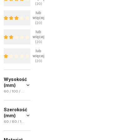
(
20
)
lub
więcej
(
20
)
lub
więcej
(
20
)
lub
więcej
(
20
)
Wysokość
(mm)
60 / 100 / 30 / 80 / 43
60
(
34
)
Szerokość
100
(
22
)
(mm)
30
(
18
)
60 / 80 / 100 / 50 / 42
80
(
13
)
60
(
31
)
43
(
10
)
Materiał