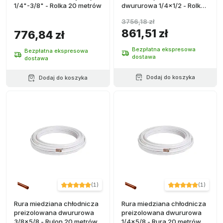
1/4"-3/8" - Rolka 20 metrów
dwururowa 1/4x1/2 - Rolka
20 metrów
3756,18 zł
861,51 zł
776,84 zł
Bezpłatna ekspresowa
Bezpłatna ekspresowa
dostawa
dostawa
Dodaj do koszyka
Dodaj do koszyka
(
1
)
(
1
)
Rura miedziana chłodnicza
Rura miedziana chłodnicza
preizolowana dwururowa
preizolowana dwururowa
3/8x5/8 - Rulon 20 metrów
1/4x5/8 - Rura 20 metrów