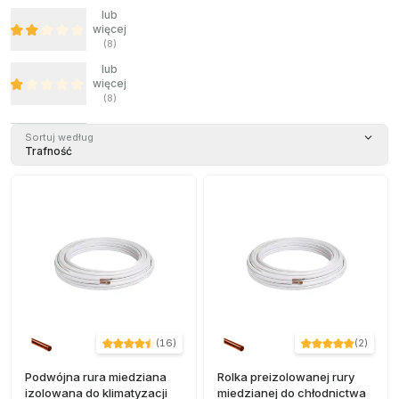
lub
więcej
(
8
)
lub
więcej
(
8
)
Sortuj według
Trafność
(
16
)
(
2
)
Podwójna rura miedziana
Rolka preizolowanej rury
izolowana do klimatyzacji
miedzianej do chłodnictwa